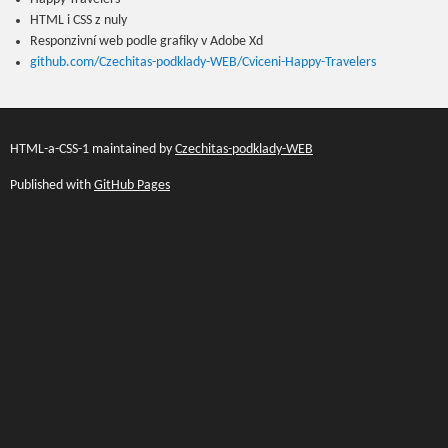
HTML i CSS z nuly
Responzivní web podle grafiky v Adobe Xd
github.com/Czechitas-podklady-WEB/Cviceni-Happy-Travelers
HTML-a-CSS-1 maintained by
Czechitas-podklady-WEB
Published with
GitHub Pages