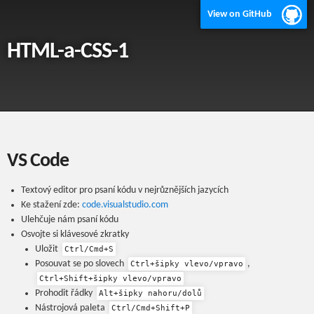
View on GitHub
HTML-a-CSS-1
VS Code
Textový editor pro psaní kódu v nejrůznějších jazycích
Ke stažení zde:
code.visualstudio.com
Ulehčuje nám psaní kódu
Osvojte si klávesové zkratky
Uložit
Ctrl/Cmd+S
Posouvat se po slovech
,
Ctrl+šipky vlevo/vpravo
Ctrl+Shift+šipky vlevo/vpravo
Prohodit řádky
Alt+šipky nahoru/dolů
Nástrojová paleta
Ctrl/Cmd+Shift+P