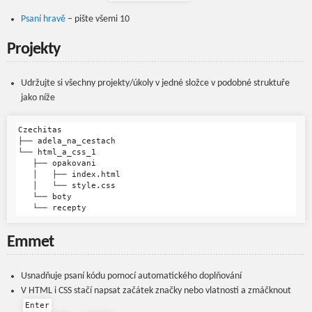
Psaní hravě
– pište všemi 10
Projekty
Udržujte si všechny projekty/úkoly v jedné složce v podobné struktuře
jako níže
Czechitas

├── adela_na_cestach

└── html_a_css_1

   ├── opakovani

   │   ├── index.html

   │   └── style.css

   └── boty

Emmet
Usnadňuje psaní kódu pomocí automatického doplňování
V HTML i CSS stačí napsat začátek značky nebo vlatnosti a zmáčknout
Enter