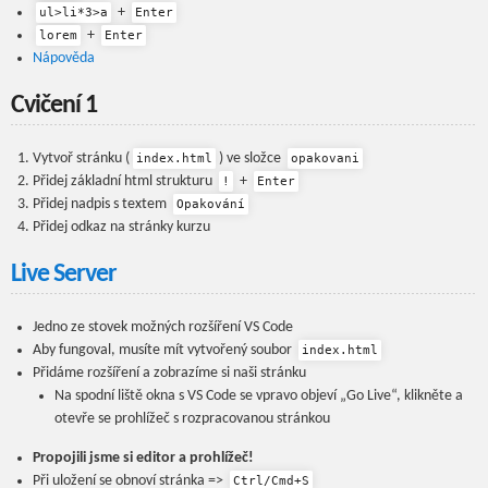
+
ul>li*3>a
Enter
+
lorem
Enter
Nápověda
Cvičení 1
Vytvoř stránku (
) ve složce
index.html
opakovani
Přidej základní html strukturu
+
!
Enter
Přidej nadpis s textem
Opakování
Přidej odkaz na stránky kurzu
Live Server
Jedno ze stovek možných rozšíření VS Code
Aby fungoval, musíte mít vytvořený soubor
index.html
Přidáme rozšíření a zobrazíme si naši stránku
Na spodní liště okna s VS Code se vpravo objeví „Go Live“, klikněte a
otevře se prohlížeč s rozpracovanou stránkou
Propojili jsme si editor a prohlížeč!
Při uložení se obnoví stránka =>
Ctrl/Cmd+S