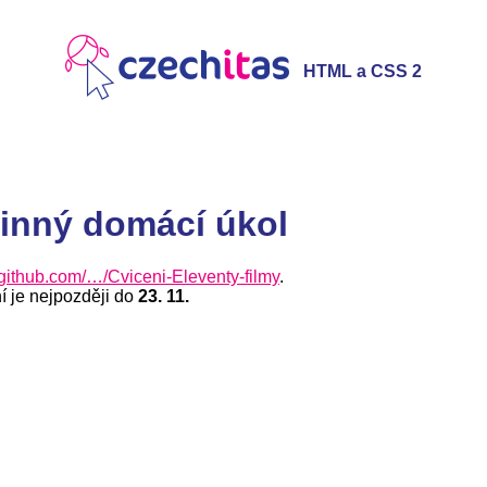
HTML a CSS 2
vinný domácí úkol
github.com/…/Cviceni-Eleventy-filmy
.
 je nejpozději do
23. 11.