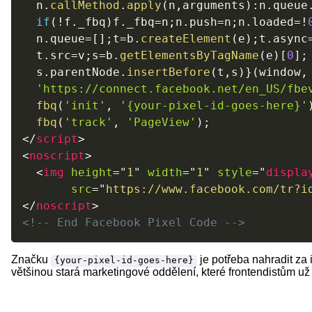
  n
.
callMethod
.
apply
(
n
,
arguments
)
:
n
.
queue
if
(
!
f
.
_fbq
)
f
.
_fbq
=
n
;
n
.
push
=
n
;
n
.
loaded
=
!
  n
.
queue
=
[
]
;
t
=
b
.
createElement
(
e
)
;
t
.
async
  t
.
src
=
v
;
s
=
b
.
getElementsByTagName
(
e
)
[
0
]
;
  s
.
parentNode
.
insertBefore
(
t
,
s
)
}
(
window
,
'https://connect.facebook.net/en_US/fbe
fbq
(
'init'
,
'{your-pixel-id-goes-here}'
fbq
(
'track'
,
'PageView'
)
;
</
script
>
<
noscript
>
<
img
height
=
"
1
"
width
=
"
1
"
style
=
"
displa
src
=
"
https://www.facebook.com/tr?i
</
noscript
>
<!-- End Facebook Pixel Code -->
Značku
je potřeba nahradit za 
{your-pixel-id-goes-here}
většinou stará marketingové oddělení, které frontendistům už 