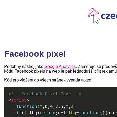
Facebook pixel
Podobný nástroj jako
Google Analytics
. Zaměřuje se předev
kódu Facebook pixelu na web je pak jednodušší cílit reklamu
Kód pro vložení do všech stránek vypadá takto:
<!-- Facebook Pixel Code -->
<
script
>
!
function
(
f
,
b
,
e
,
v
,
n
,
t
,
s
)
{
if
(
f
.
fbq
)
return
;
n
=
f
.
fbq
=
function
(
)
{
n
.
c