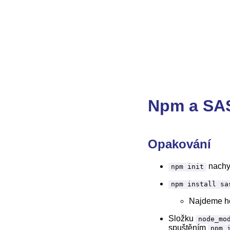
Npm a SA
Opakování
nachys
npm init
npm install sa
Najdeme h
Složku
node_mo
spuštěním
npm 