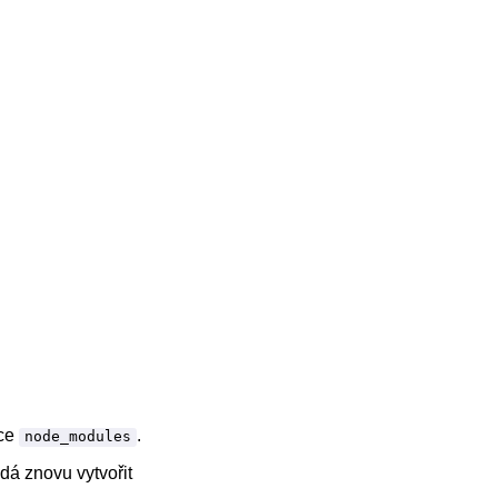
žce
.
node_modules
dá znovu vytvořit