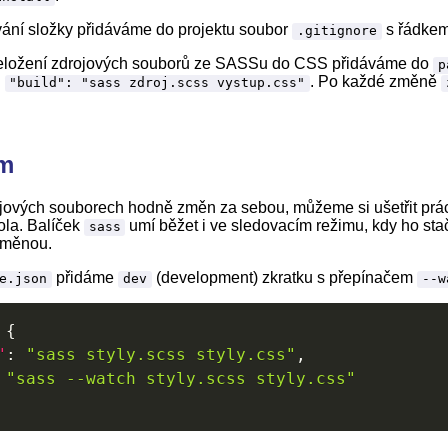
vání složky přidáváme do projektu soubor
s řádke
.gitignore
řeložení zdrojových souborů ze SASSu do CSS přidáváme do
p
u
. Po každé změně
"build": "sass zdroj.scss vystup.css"
im
ových souborech hodně změn za sebou, můžeme si ušetřit prá
ola. Balíček
umí běžet i ve sledovacím režimu, kdy ho stač
sass
změnou.
přidáme
(development) zkratku s přepínačem
e.json
dev
--w
{
"
:
"sass styly.scss styly.css"
,
"sass --watch styly.scss styly.css"