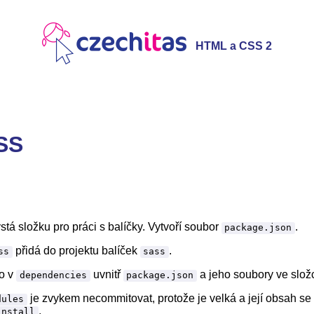
HTML a CSS 2
SS
tá složku pro práci s balíčky. Vytvoří soubor
.
package.json
přidá do projektu balíček
.
ss
sass
o v
uvnitř
a jeho soubory ve slo
dependencies
package.json
je zvykem necommitovat, protože je velká a její obsah se 
dules
.
install