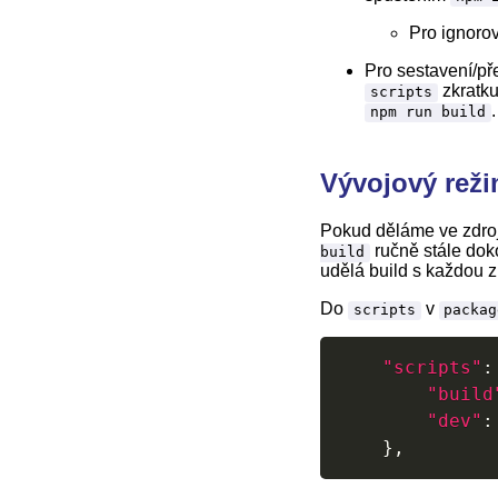
Pro ignoro
Pro sestavení/p
zkratk
scripts
.
npm run build
Vývojový rež
Pokud děláme ve zdroj
ručně stále dok
build
udělá build s každou 
Do
v
scripts
packag
"scripts"
:
"build
"dev"
:
}
,