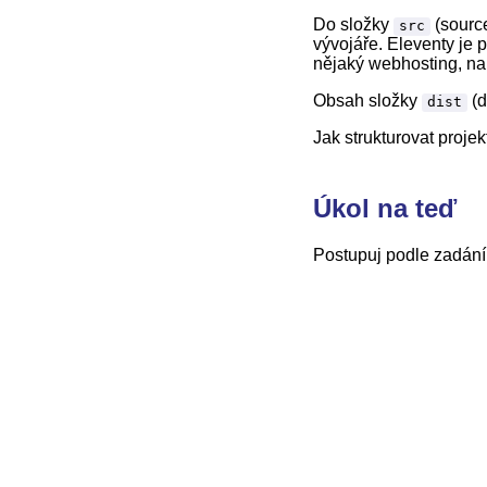
Do složky
(source
src
vývojáře. Eleventy je 
nějaký webhosting, na
Obsah složky
(d
dist
Jak strukturovat proje
Úkol na teď
Postupuj podle zadán