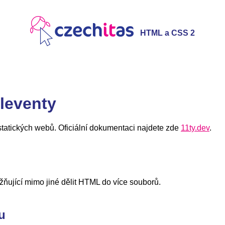
HTML a CSS 2
leventy
statických webů. Oficiální dokumentaci najdete zde
11ty.dev
.
jící mimo jiné dělit HTML do více souborů.
u