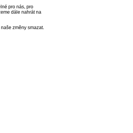
lné pro nás, pro
žeme dále nahrát na
lo naše změny smazat.