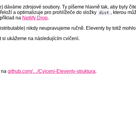
) dáváme zdrojové soubory. Ty píšeme hlavně tak, aby byly čite
přeloží a optimalizuje pro prohlížeče do složky
, kterou mů
dist
příklad na
Netlify Drop
.
istributable) nikdy neupravujeme ručně. Eleventy by totiž moh
kt si ukážeme na následujícím cvičení.
í na
github.com/…/Cviceni-Eleventy-struktura
.