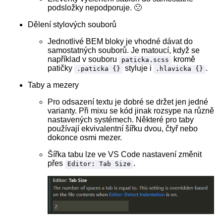
podsložky nepodporuje. 🙁
Dělení stylových souborů
Jednotlivé BEM bloky je vhodné dávat do
samostatných souborů. Je matoucí, když se
například v souboru
kromě
paticka.scss
patičky
styluje i
.
.paticka {}
.hlavicka {}
Taby a mezery
Pro odsazení textu je dobré se držet jen jedné
varianty. Při mixu se kód jinak rozsype na různě
nastavených systémech. Některé pro taby
používají ekvivalentní šířku dvou, čtyř nebo
dokonce osmi mezer.
Šířka tabu lze ve VS Code nastavení změnit
přes
.
Editor: Tab Size