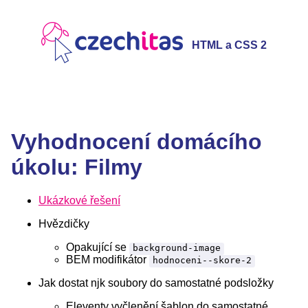
HTML a CSS 2
Vyhodnocení domácího
úkolu: Filmy
Ukázkové řešení
Hvězdičky
Opakující se
background-image
BEM modifikátor
hodnoceni--skore-2
Jak dostat njk soubory do samostatné podsložky
Eleventy vyčlenění šablon do samostatné