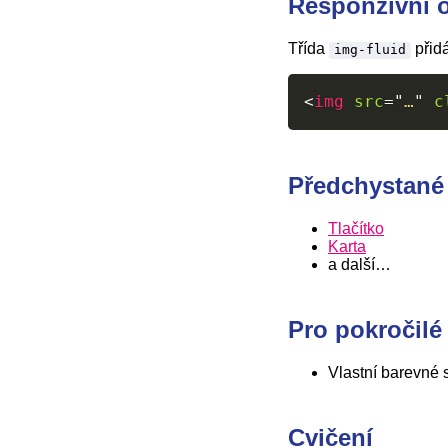
Responzivní 
Třída
přid
img-fluid
<
img
src
=
"
…
"
c
Předchystané
Tlačítko
Karta
a další…
Pro pokročilé
Vlastní barevné
Cvičení