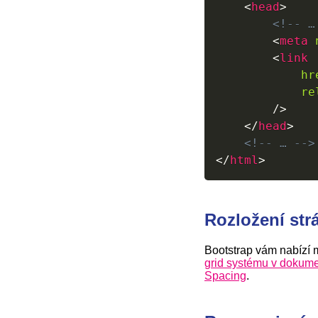
<
head
>
<!-- …
<
meta
<
link
hr
re
/>
</
head
>
<!-- … -->
</
html
>
Rozložení str
Bootstrap vám nabízí
grid systému v dokume
Spacing
.