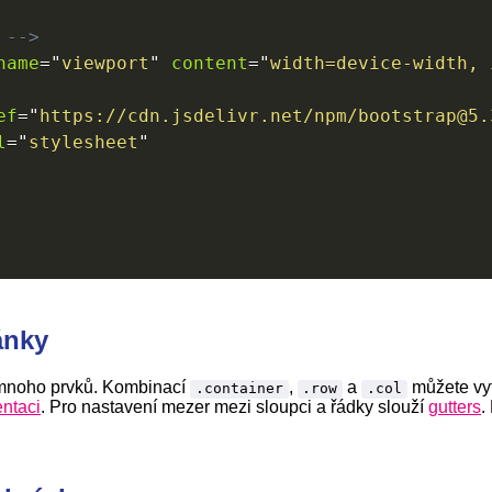
 -->
name
=
"
viewport
"
content
=
"
width=device-width, 
ef
=
"
https://cdn.jsdelivr.net/npm/bootstrap@5.
l
=
"
stylesheet
"
ánky
 mnoho prvků. Kombinací
,
a
můžete vytv
.container
.row
.col
ntaci
. Pro nastavení mezer mezi sloupci a řádky slouží
gutters
.