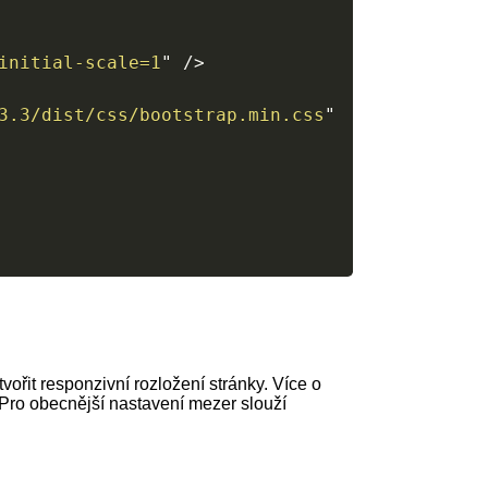
initial-scale=1
"
/>
3.3/dist/css/bootstrap.min.css
"
ořit responzivní rozložení stránky. Více o
 Pro obecnější nastavení mezer slouží