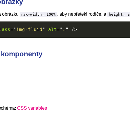
obrázky
á obrázku
, aby nepřetekl rodiče, a
max-width: 100%
height: a
lass
=
"
img-fluid
"
alt
=
"
…
"
/>
 komponenty
 schéma:
CSS variables