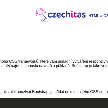
HTML a C
mnoha CSS frameworků, které vám usnadní vytváření responzivn
 na něj najdete spoustu návodů a příkladů. Bootstrap je také ve
jak začít používat Bootstrap, je přidat odkaz na jeho CSS soub