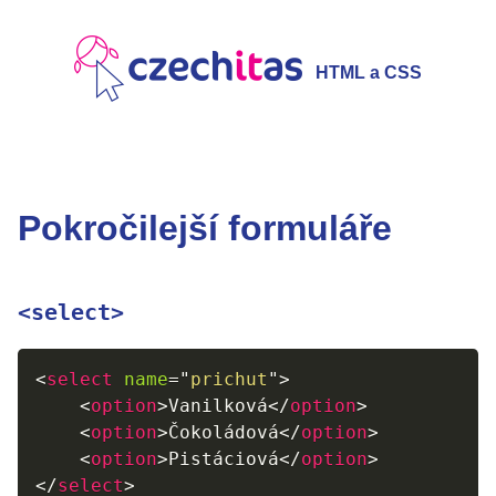
HTML a CSS
Pokročilejší formuláře
<select>
<
select
name
=
"
prichut
"
>
<
option
>
Vanilková
</
option
>
<
option
>
Čokoládová
</
option
>
<
option
>
Pistáciová
</
option
>
</
select
>