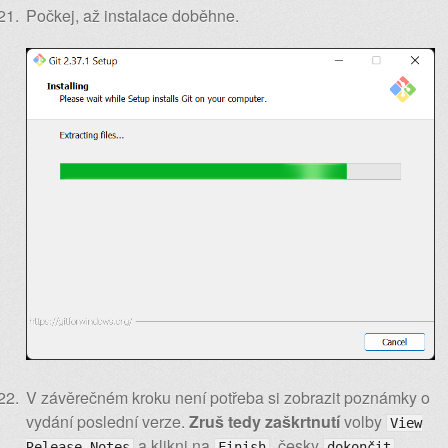
Počkej, až instalace doběhne.
V závěrečném kroku není potřeba si zobrazit poznámky o
vydání poslední verze.
Zruš tedy zaškrtnutí
volby
View
a klikni na
, česky
.
Release Notes
Finish
dokončit