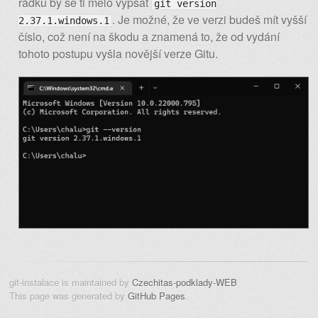
řádku by se ti mělo vypsat
git version
. Je možné, že ve verzi budeš mít vyšší
2.37.1.windows.1
číslo, což není na škodu a znamená to, že od vydání
tohoto postupu vyšla novější verze Gitu.
git-instalace is maintained by
Czechitas-podklady-WEB
This page was generated by
GitHub Pages
.