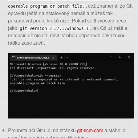
, což znamená, že Git
operable program or batch file.
opravdu ještě nainstalovaný nemáš a můžeš tak
pokračovat podle kroků níže. Pokud se ti vypsalo něco
jako
, tak Git už máš a
git version 2.37.1.windows.1
nemusíš už nic dál řešit. V obou případech příkazovou
řádku zase zavři.
Pro instalaci Gitu jdi na stránku
git-scm.com
a stáhni a
spusť instalační soubor pro Windows.