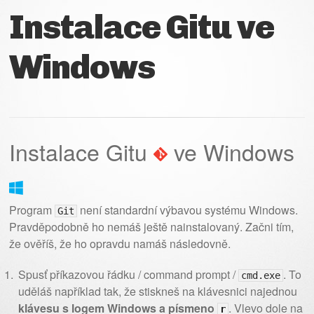
Instalace Gitu ve
Windows
Instalace Gitu
ve Windows
Program
není standardní výbavou systému Windows.
Git
Pravděpodobně ho nemáš ještě nainstalovaný. Začni tím,
že ověříš, že ho opravdu namáš následovně.
Spusť příkazovou řádku / command prompt /
. To
cmd.exe
uděláš například tak, že stiskneš na klávesnici najednou
klávesu s logem Windows a písmeno
. Vlevo dole na
r