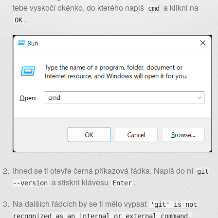
tebe vyskočí okénko, do kterého napiš
a klikni na
cmd
.
OK
Ihned se ti otevře černá příkazová řádka. Napiš do ní
git
a stiskni klávesu
.
--version
Enter
Na dalších řádcích by se ti mělo vypsat
'git' is not
recognized as an internal or external command,